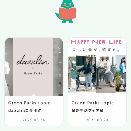
2025.10
2025.09
2025.08
2025.07
2025.06
2025.05
Green Parks topic
Green Parks topic
2025.04
dazzlinコラボ💕
🌸新生活フェア🌸
2025.03.24
2025.03.20
2025.03