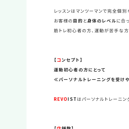
レッスンはマンツーマンで完全個別
お客様の
目的
と
身体のレベル
に合
筋トレ初心者の方、運動が苦手な方
【
コ
ンセプト】
運動初心者の方にとって
≪パーソナルトレーニングを受けや
REVO
IST
はパーソナルトレーニン
【
店
舗数】