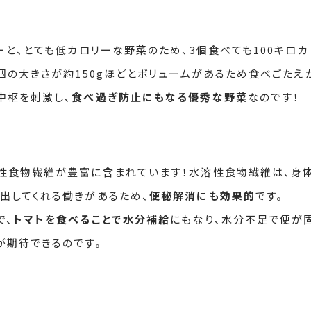
ーと、とても低カロリーな野菜のため、3個食べても100キロカ
個の大きさが約150gほどとボリュームがあるため食べごたえ
中枢を刺激し、
食べ過ぎ防止にもなる優秀な野菜
なのです！
性食物繊維が豊富に含まれています！水溶性食物繊維は、身
出してくれる働きがあるため、
便秘解消にも効果的
です。
で、
トマトを食べることで水分補給
にもなり、水分不足で便が
が期待できるのです。