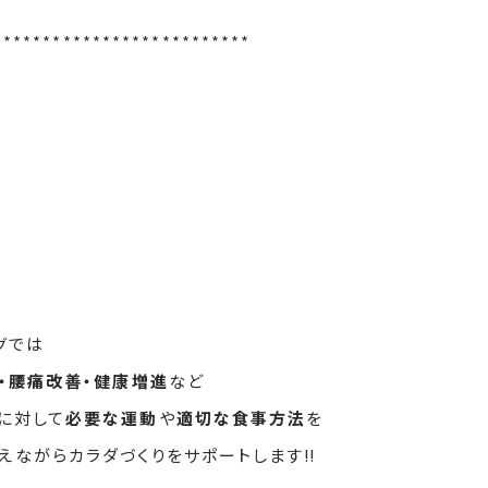
**************************
グでは
善・腰痛改善・健康増進
など
に対して
必要な運動
や
適切な食事方法
を
えながらカラダづくりをサポートします‼