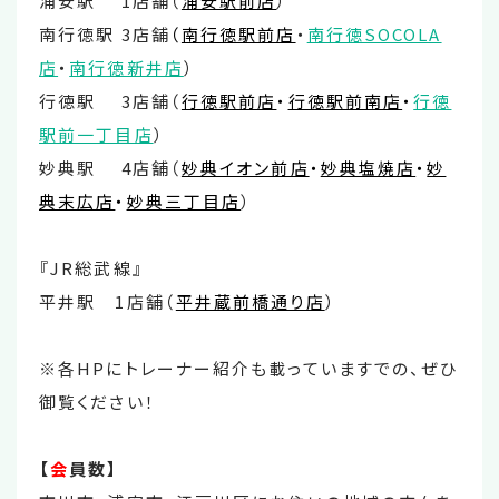
浦安駅 1店舗（
浦安駅前店
）
南行徳駅 3店舗
（
南行徳駅前店
・
南行徳SOCOLA
店
・
南行徳新井店
）
行徳駅 3店舗（
行徳駅前店
・
行徳駅前南店
・
行徳
駅前一丁目店
）
妙典駅 4店舗（
妙典イオン前店
・
妙典塩焼店
・
妙
典末広店
・
妙典三丁目店
）
『JR総武線』
平井駅 1店舗（
平井蔵前橋通り店
）
※各HPにトレーナー紹介も載っていますでの、ぜひ
御覧ください！
【
会
員数】