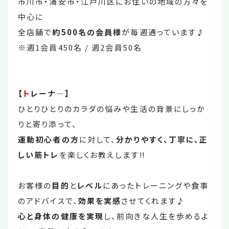
市川市・浦安市・江戸川区にお住いの地域の方々を
中心に
全店舗で
約500名の会員様
が毎週通っています♪
※週1会員450名 / 週2会員50名
【
ト
レーナ―】
ひとりひとりのカラダの悩みや生活の背景にしっか
りと寄り添って、
運動初心者の方
に対して、
分かりやすく、丁寧に、正
しい筋トレ
を楽しくお教えします‼
お客様の
目的
と
レベル
にあったトレーニングや食事
のアドバイスで、
効果を実感
させてくれます♪
心と身体の健康を実現
し、前向きな人生を歩めるよ