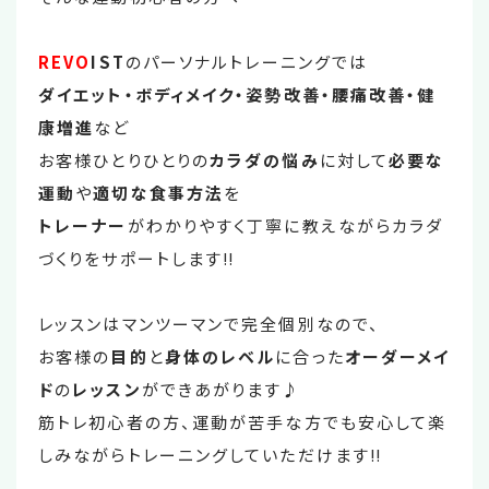
REVO
IST
のパーソナルトレーニングでは
ダイエット・ボディメイク・姿勢改善・腰痛改善・健
康増進
など
お客様ひとりひとりの
カラダの悩み
に対して
必要な
運動
や
適切な食事方法
を
トレーナー
がわかりやすく丁寧に教えながらカラダ
づくりをサポートします‼
レッスンはマンツーマンで完全個別なので、
お客様の
目的
と
身体のレベル
に合った
オーダーメイ
ド
の
レッスン
ができあがります♪
筋トレ初心者の方、運動が苦手な方でも安心して楽
しみながらトレーニングしていただけます‼