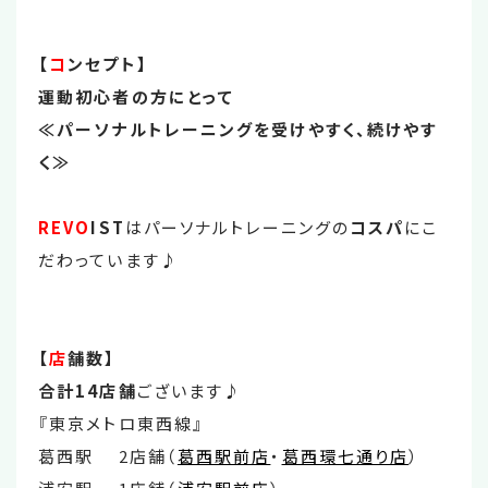
【
コ
ンセプト】
運動初心者の方にとって
≪パーソナルトレーニングを受けやすく、続けやす
く≫
REVO
IST
はパーソナルトレーニングの
コスパ
にこ
だわっています♪
【
店
舗数】
合計14
店舗
ございます♪
『東京メトロ東西線』
葛西駅 2店舗（
葛西駅前店
・
葛西環七通り店
）