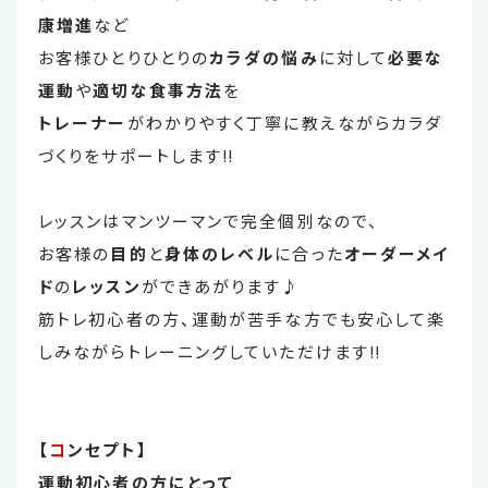
康増進
など
お客様ひとりひとりの
カラダの悩み
に対して
必要な
運動
や
適切な食事方法
を
トレーナー
がわかりやすく丁寧に教えながらカラダ
づくりをサポートします‼
レッスンはマンツーマンで完全個別なので、
お客様の
目的
と
身体のレベル
に合った
オーダーメイ
ド
の
レッスン
ができあがります♪
筋トレ初心者の方、運動が苦手な方でも安心して楽
しみながらトレーニングしていただけます‼
【
コ
ンセプト】
運動初心者の方にとって