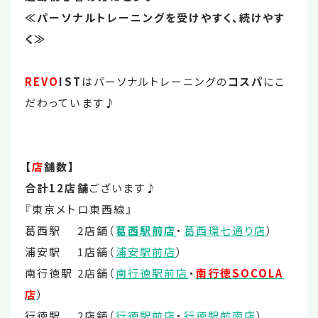
≪パーソナルトレーニングを受けやすく、続けやす
く≫
REVO
IST
はパーソナルトレーニングの
コスパ
にこ
だわっています♪
【
店
舗数】
合計12店舗
ございます♪
『東京メトロ東西線』
葛西駅 2店舗（
葛西駅前店
・
葛西環七通り店
）
浦安駅 1店舗（
浦安駅前店
）
南行徳駅 2店舗（
南行徳駅前店
・
南行徳SOCOLA
店
）
行徳駅 2店舗（
行徳駅前店
・
行徳駅前南店
）