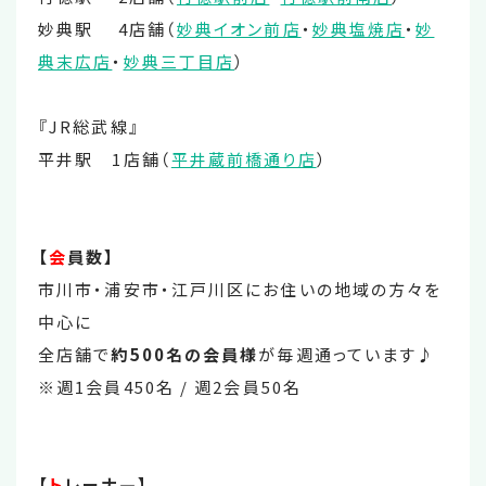
妙典駅 4店舗（
妙典イオン前店
・
妙典塩焼店
・
妙
典末広店
・
妙典三丁目店
）
『JR総武線』
平井駅 1店舗（
平井蔵前橋通り店
）
【
会
員数】
市川市・浦安市・江戸川区にお住いの地域の方々を
中心に
全店舗で
約500名の会員様
が毎週通っています♪
※週1会員450名 / 週2会員50名
【
ト
レーナ―】