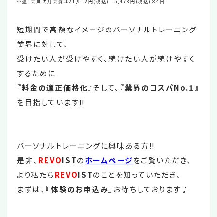
※週1会員の月会費は21,912円(税込) 5,478円(税込)×4回
短期間で高額なイメージのパーソナルトレーニング
業界に対して、
受けたい人が受けやすく、続けたい人が続けやすく
するために
『料金の適正価格化
』そして、『
業界のコスパNo.1』
を目指しています‼
パーソナルトレーニングに興味ある方‼
是非、
REVO
IST
の
ホームページ
をご覧いただき、
より私たち
REVO
IST
のことを知っていただき、
まずは、
『体験のお申込み』
お待ちしております♪