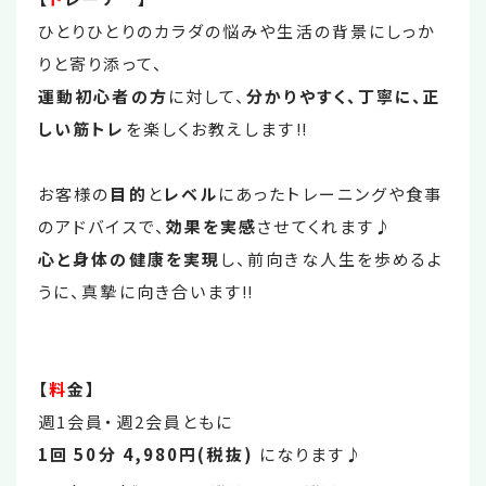
ひとりひとりのカラダの悩みや生活の背景にしっか
りと寄り添って、
運動初心者の方
に対して、
分かりやすく、丁寧に、正
しい筋トレ
を楽しくお教えします‼
お客様の
目的
と
レベル
にあったトレーニングや食事
のアドバイスで、
効果を実感
させてくれます♪
心と身体の健康を実現
し、前向きな人生を歩めるよ
うに、真摯に向き合います‼
【
料
金】
週1会員・週2会員ともに
1回 50分 4,980円(税抜)
になります♪