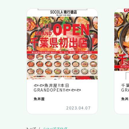
🐟🐟魚丼屋‼️本日
千葉
GRANDOPEN‼️🐟🐟🐟
GR
魚丼屋
魚丼
2023.04.07
トップ
ショップブログ