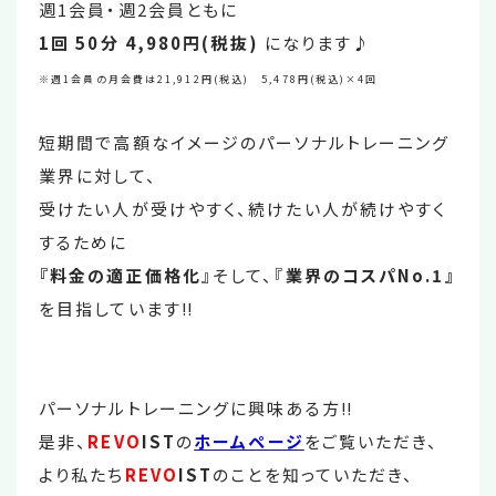
週1会員・週2会員ともに
1回 50分 4,980円(税抜)
になります♪
※週1会員の月会費は21,912円(税込) 5,478円(税込)×4回
短期間で高額なイメージのパーソナルトレーニング
業界に対して、
受けたい人が受けやすく、続けたい人が続けやすく
するために
『料金の適正価格化
』そして、『
業界のコスパNo.1』
を目指しています‼
パーソナルトレーニングに興味ある方‼
是非、
REVO
IST
の
ホームページ
をご覧いただき、
より私たち
REVO
IST
のことを知っていただき、