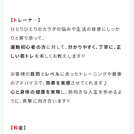
【
ト
レーナ―】
ひとりひとりのカラダの悩みや生活の背景にしっか
りと寄り添って、
運動初心者の方
に対して、
分かりやすく、丁寧に、正
しい筋トレ
を楽しくお教えします‼
お客様の
目的
と
レベル
にあったトレーニングや食事
のアドバイスで、
効果を実感
させてくれます♪
心と身体の健康を実現
し、前向きな人生を歩めるよ
うに、真摯に向き合います‼
【
料
金】