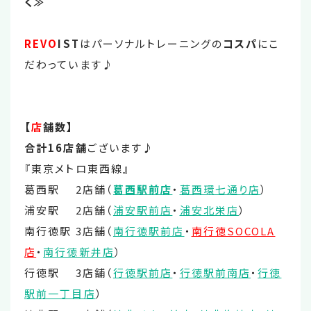
く≫
REVO
IST
はパーソナルトレーニングの
コスパ
にこ
だわっています♪
【
店
舗数】
合計16店舗
ございます♪
『東京メトロ東西線』
葛西駅 2店舗（
葛西駅前店
・
葛西環七通り店
）
浦安駅 2店舗（
浦安駅前店
・
浦安北栄店
）
南行徳駅 3店舗（
南行徳駅前店
・
南行徳SOCOLA
店
・
南行徳新井店
）
行徳駅 3店舗（
行徳駅前店
・
行徳駅前南店
・
行徳
駅前一丁目店
）