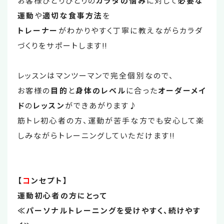
お客様ひとりひとりの
カラダの悩み
に対して
必要な
運動
や
適切な食事方法
を
トレーナー
がわかりやすく丁寧に教えながらカラダ
づくりをサポートします‼
レッスンはマンツーマンで完全個別なので、
お客様の
目的
と
身体のレベル
に合った
オーダーメイ
ド
の
レッスン
ができあがります♪
筋トレ初心者の方、運動が苦手な方でも安心して楽
しみながらトレーニングしていただけます‼
【
コ
ンセプト】
運動初心者の方にとって
≪パーソナルトレーニングを受けやすく、続けやす