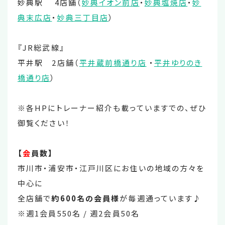
妙典駅 4店舗（
妙典イオン前店
・
妙典塩焼店
・
妙
典末広店
・
妙典三丁目店
）
『JR総武線』
平井駅 2店舗（
平井蔵前橋通り店
・
平井ゆりのき
橋通り店
）
※各HPにトレーナー紹介も載っていますでの、ぜひ
御覧ください！
【
会
員数】
市川市・浦安市・江戸川区にお住いの地域の方々を
中心に
全店舗で
約600名の会員様
が毎週通っています♪
※週1会員550名 / 週2会員50名