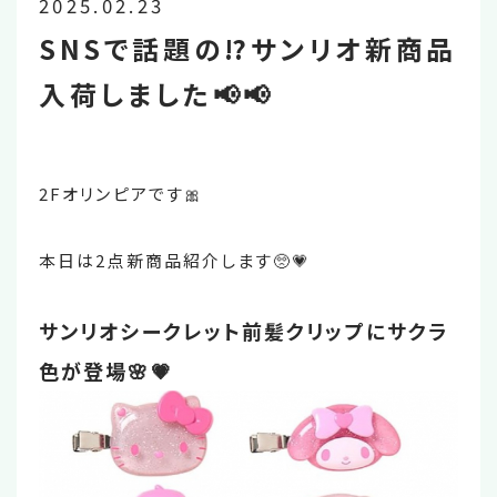
2025.02.23
SNSで話題の⁉️サンリオ新商品
入荷しました📢📢
2Fオリンピアです🎀
本日は2点新商品紹介します🥺💗
サンリオシークレット前髪クリップにサクラ
色が登場🌸💗