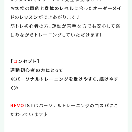
お客様の
目的
と
身体のレベル
に合った
オーダーメイ
ド
の
レッスン
ができあがります♪
筋トレ初心者の方、運動が苦手な方でも安心して楽
しみながらトレーニングしていただけます‼
【
コ
ンセプト】
運動初心者の方にとって
≪パーソナルトレーニングを受けやすく、続けやす
く≫
REVO
IST
はパーソナルトレーニングの
コスパ
にこ
だわっています♪