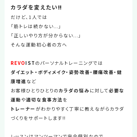
カラダを変えたい
‼
だけど、1人では
「筋トレは続かない...」
「正しいやり方が分からない...」
そんな運動初心者の方へ
REVO
IST
のパーソナルトレーニングでは
ダイエット・ボディメイク・姿勢改善・腰痛改善・健
康増進
など
お客様ひとりひとりの
カラダの悩み
に対して
必要な
運動
や
適切な食事方法
を
トレーナー
がわかりやすく丁寧に教えながらカラダ
づくりをサポートします‼
レッスンはマンツーマンで完全個別なので、