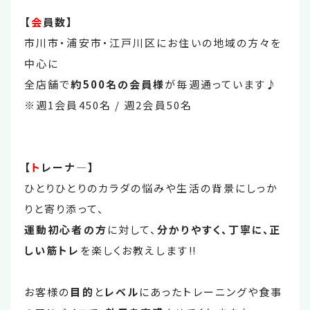
【
会
員数】
市川市・浦安市・江戸川区にお住いの地域の方々を
中心に
全店舗で
約500名の会員様
が毎週通っています♪
※週1会員450名 / 週2会員50名
【
ト
レーナ―】
ひとりひとりのカラダの悩みや生活の背景にしっか
りと寄り添って、
運動初心者の方
に対して、
分かりやすく、丁寧に、正
しい筋トレ
を楽しくお教えします‼
お客様の
目的
と
レベル
にあったトレーニングや食事