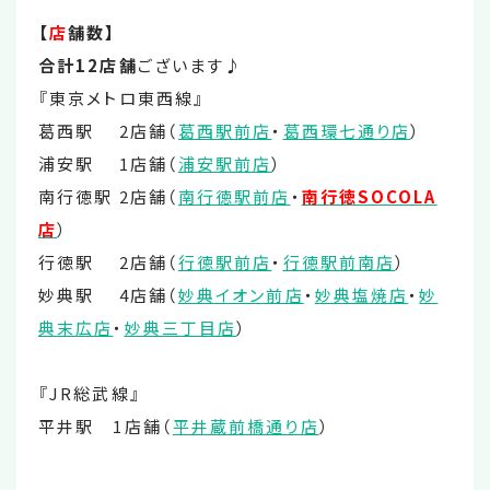
【
店
舗数】
合計12店舗
ございます♪
『東京メトロ東西線』
葛西駅 2店舗（
葛西駅前店
・
葛西環七通り店
）
浦安駅 1店舗（
浦安駅前店
）
南行徳駅 2店舗（
南行徳駅前店
・
南行徳SOCOLA
店
）
行徳駅 2店舗（
行徳駅前店
・
行徳駅前南店
）
妙典駅 4店舗（
妙典イオン前店
・
妙典塩焼店
・
妙
典末広店
・
妙典三丁目店
）
『JR総武線』
平井駅 1店舗（
平井蔵前橋通り店
）