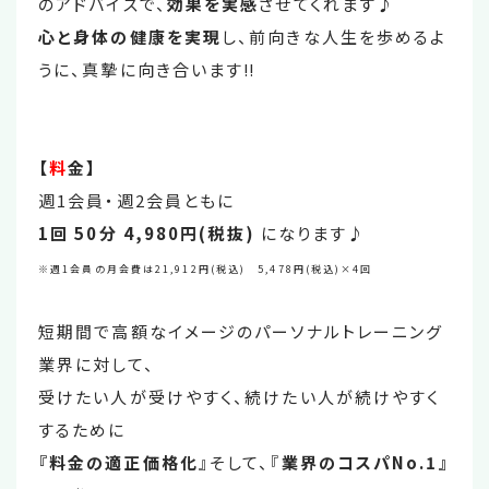
のアドバイスで、
効果を実感
させてくれます♪
心と身体の健康を実現
し、前向きな人生を歩めるよ
うに、真摯に向き合います‼
【
料
金】
週1会員・週2会員ともに
1回 50分 4,980円(税抜)
になります♪
※週1会員の月会費は21,912円(税込) 5,478円(税込)×4回
短期間で高額なイメージのパーソナルトレーニング
業界に対して、
受けたい人が受けやすく、続けたい人が続けやすく
するために
『料金の適正価格化
』そして、『
業界のコスパNo.1』