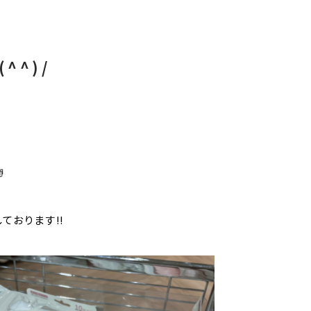
^^)/

ております‼️