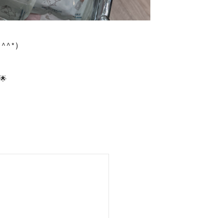
^*)
🌟