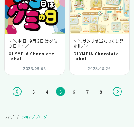
＼＼本日、9月3日はグミ
＼＼サンリオ当たりくじ発
の日‼️／／
売‼️／／
OLYMPIA Chocolate
OLYMPIA Chocolate
Label
Label
2023.09.03
2023.08.26
3
4
5
6
7
8
トップ
ショップブログ